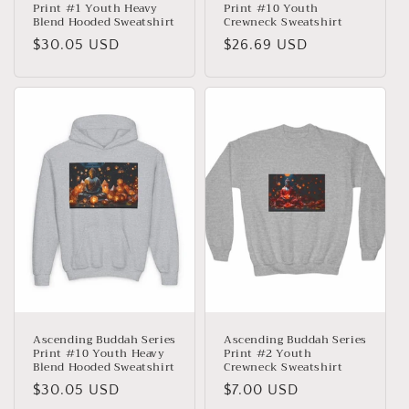
Print #1 Youth Heavy
Print #10 Youth
Blend Hooded Sweatshirt
Crewneck Sweatshirt
Giá
$30.05 USD
Giá
$26.69 USD
thông
thông
thường
thường
Ascending Buddah Series
Ascending Buddah Series
Print #10 Youth Heavy
Print #2 Youth
Blend Hooded Sweatshirt
Crewneck Sweatshirt
Giá
$30.05 USD
Giá
$7.00 USD