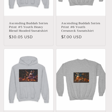
Ascending Buddah Series
Ascending Buddah Series
Print #5 Youth Heavy
Print #6 Youth
Blend Hooded Sweatshirt
Crewneck Sweatshirt
Giá
$30.05 USD
Giá
$7.00 USD
thông
thông
thường
thường