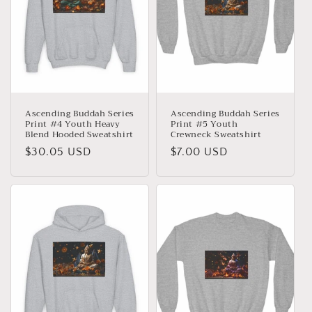
Ascending Buddah Series
Ascending Buddah Series
Print #4 Youth Heavy
Print #5 Youth
Blend Hooded Sweatshirt
Crewneck Sweatshirt
Giá
$30.05 USD
Giá
$7.00 USD
thông
thông
thường
thường