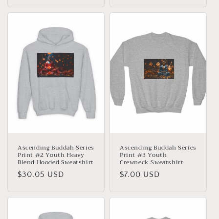
thông
thông
thường
thường
Ascending Buddah Series
Ascending Buddah Series
Print #2 Youth Heavy
Print #3 Youth
Blend Hooded Sweatshirt
Crewneck Sweatshirt
Giá
$30.05 USD
Giá
$7.00 USD
thông
thông
thường
thường