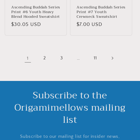
Ascending Buddah Series
Ascending Buddah Series
Print #6 Youth Heavy
Print #7 Youth
Blend Hooded Sweatshirt
Crewneck Sweatshirt
Giá
$30.05 USD
Giá
$7.00 USD
thông
thông
thường
thường
1
2
3
…
11
Subscribe to the
Origamimellows mailing
list
Subscribe to our mailing list for insider news,