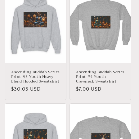
Ascending Buddah Series
Ascending Buddah Series
Print #3 Youth Heavy
Print #4 Youth
Blend Hooded Sweatshirt
Crewneck Sweatshirt
Giá
$30.05 USD
Giá
$7.00 USD
thông
thông
thường
thường