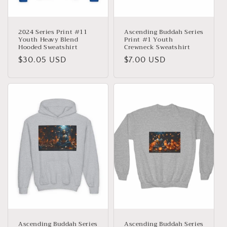
2024 Series Print #11
Ascending Buddah Series
Youth Heavy Blend
Print #1 Youth
Hooded Sweatshirt
Crewneck Sweatshirt
Giá
$30.05 USD
Giá
$7.00 USD
thông
thông
thường
thường
Ascending Buddah Series
Ascending Buddah Series