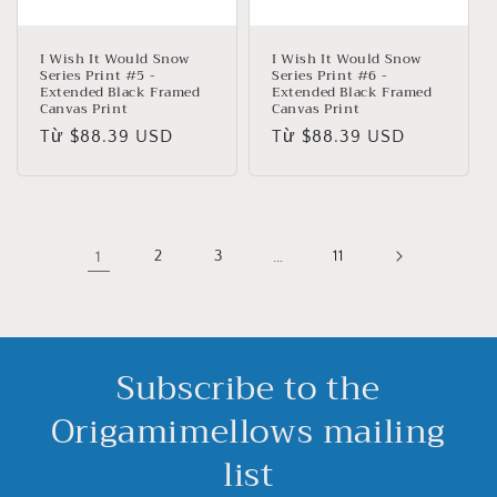
I Wish It Would Snow
I Wish It Would Snow
Series Print #5 -
Series Print #6 -
Extended Black Framed
Extended Black Framed
Canvas Print
Canvas Print
Giá
Từ $88.39 USD
Giá
Từ $88.39 USD
thông
thông
thường
thường
1
2
3
…
11
Subscribe to the
Origamimellows mailing
list