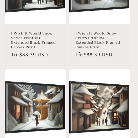
I Wish It Would Snow
I Wish It Would Snow
Series Print #3 -
Series Print #4 -
Extended Black Framed
Extended Black Framed
Canvas Print
Canvas Print
Giá
Từ $88.39 USD
Giá
Từ $88.39 USD
thông
thông
thường
thường