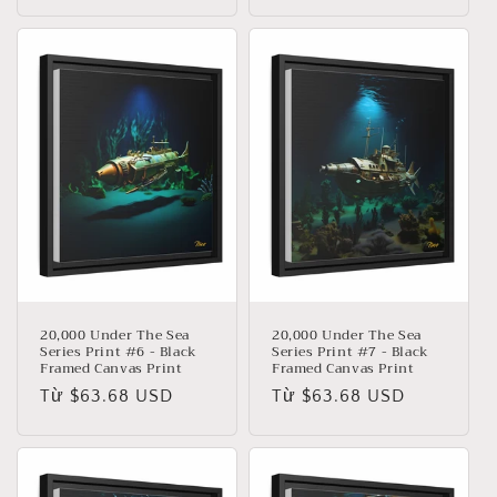
thông
thông
thường
thường
20,000 Under The Sea
20,000 Under The Sea
Series Print #6 - Black
Series Print #7 - Black
Framed Canvas Print
Framed Canvas Print
Giá
Từ $63.68 USD
Giá
Từ $63.68 USD
thông
thông
thường
thường