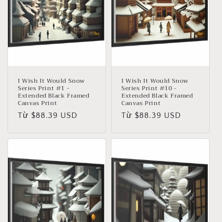
I Wish It Would Snow
I Wish It Would Snow
Series Print #1 -
Series Print #10 -
Extended Black Framed
Extended Black Framed
Canvas Print
Canvas Print
Giá
Từ $88.39 USD
Giá
Từ $88.39 USD
thông
thông
thường
thường