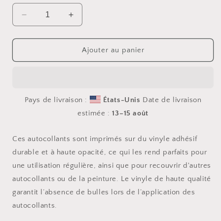
Réduire
Augmenter
la
la
quantité
quantité
de
de
Ajouter au panier
Elons&#39;
Elons&#39;
Dream
Dream
Series
Series
Print
Print
Pays de livraison :
États-Unis
Date de livraison
#8
#8
-
-
estimée :
13⁠–15 août
Bubble-
Bubble-
free
free
Ces autocollants sont imprimés sur du vinyle adhésif
sticker
sticker
durable et à haute opacité, ce qui les rend parfaits pour
une utilisation régulière, ainsi que pour recouvrir d'autres
autocollants ou de la peinture. Le vinyle de haute qualité
garantit l’absence de bulles lors de l’application des
autocollants.