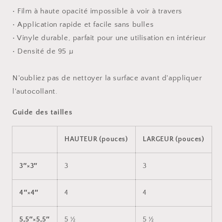
• Film à haute opacité impossible à voir à travers
• Application rapide et facile sans bulles
• Vinyle durable, parfait pour une utilisation en intérieur
• Densité de 95 µ
N'oubliez pas de nettoyer la surface avant d'appliquer
l'autocollant.
Guide des tailles
HAUTEUR (pouces)
LARGEUR (pouces)
3″×3″
3
3
4″×4″
4
4
5,5″×5,5″
5 ½
5 ½