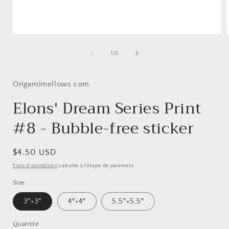
Ouvrir
O
le
l
média
de
1
/
3
1
dans
une
fenêtre
Origamimellows.com
f
modale
Elons' Dream Series Print
#8 - Bubble-free sticker
Prix
$4.50 USD
habituel
Frais d'expédition
calculés à l'étape de paiement.
Size
3″×3″
4″×4″
5,5″×5,5″
Quantité